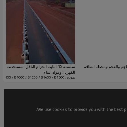
يميائية ، الصناعات الخفيفة ، الآلات ، البترول وغيرها من الصناعات.
لمناجم والفحم ومحطة الطاقة
سلسلة DX الثابتة الحزام الناقل المستخدم
الكهرباء ومواد البناء
نموذج : B500 / B650 / B800 / B1000 / B1200 / B1400 / B1600
We use cookies to provide you with the best po