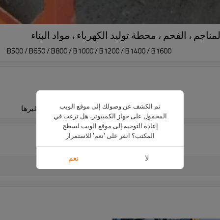
B500 / B650 / B800 / B1000 / B1200 / B1400 / B1600
حسب الطلب
تم الكشف عن وصولك إلى موقع الويب
مجموع / مزيج مصنع دفعة / الحبوب / الفحم وغيرها
المحمول على جهاز الكمبيوتر، هل ترغب في
إعادة التوجيه إلى موقع الويب لسطح
المكتب؟ انقر على 'نعم' للاستمرار
لا
نعم