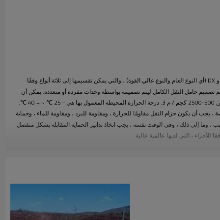
DT Ⅱ هي عبارة عن مزيج من سلسلة TD75 و DX (أي النوع العام والنوع عالي القوة) ، والتي يمكن تقسيمها إلى ثلاثة أنواع وفقًا
تم تصميم حامل النقل الكامل ليتم تصميمه بواسطة وحدات مفردة أو متعددة. يمكن أن
تنقل المواد السائبة المختلفة بكثافة كبيرة من 500-2500 كجم / م 3. درجة الحرارة المحيطة المعمول بها هي - 25 ℃ ~ + 40 ℃.
 ، يجب أن يكون حزام النقل مقاومًا للحرارة ، ومقاومة للبرد ، ومقاومة للماء ، وحماية
هب ، وما إلى ذلك ، وفي الوقت نفسه ، يجب اتخاذ تدابير الحماية المقابلة بشكل منفصل.
 للأجزاء ، التي لديها عالمية عالية.
لي المجاني للناقل وفقًا لمخطط التدفق الذي يقدمه العميل ، وتقديم ورقة الحساب والرسم
أساس والبيانات الأخرى إلى العميل ومعهد التصميم في فترة قصيرة ، أو تنفيذ التصميم