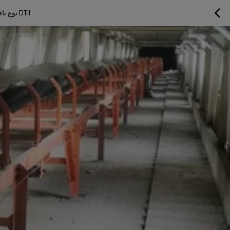
DTII نوع ناقل الحزام الثابت المستخدم في المعادن ، المناجم ، الفحم ، محطة توليد الكهرباء ، مواد البناء