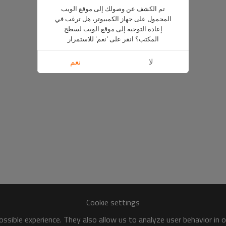
تم الكشف عن وصولك إلى موقع الويب
المحمول على جهاز الكمبيوتر، هل ترغب في
إعادة التوجيه إلى موقع الويب لسطح
المكتب؟ انقر على 'نعم' للاستمرار
لا
نعم
Cookie settings
ssible experience. They also allow us to analyze user behavior in 