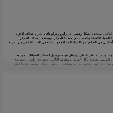
ذلك ، يستخدم بشكل رئيسي في رأس وحزام ناقل الحزام. نظافة الحزام
المواد اللاصقة والحطام في مقدمة الحزام ؛ ويستخدم منظف الحزام
ساسي في التخلص من المواد المتراكمة والحطام في الجزء الخلفي من الحزام
اد بوليمر. منظف البولي يوريثان هو منتج بديل لمنظف السبائك الموجود.
لبوليمر مقاومة تآكل المادة ، ومقاومة التآكل ، ومقاومة الكسر ، ومقاومة
لشريط. يمتد عمر الخدمة للحزام. يستخدم المنظف بشكل أساسي ضابط توتر
زام ، يقوم السطح تلقائيًا بالمتابعة والتعويض والتأكد من أن السطح على اتصال