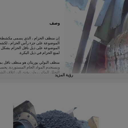
وصف
إن منظف الحزام ، الذي يسمى مكشطة ك
الموضوعة على جزء رأس الحزام ، لكشط 
الموضوعة على ذيل ناقل الحزام بشكل أ
لمنع الحزام في ذيل البكرة.
منظف البولي يوريثان هو منظف ناقل بمو
ويستخدم المواد الخام المستوردة. يحسن ا
التحلل المائي ، ولن يؤدي إلى إتلاف ا
رؤية المزيد
نابض الكربون. عندما يقفز التآكل أو الح
وثيق مع الحزام لتحقيق تأثير تجريف جيد.