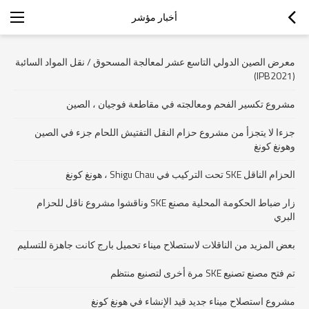
أخبار مؤشر
معرض الصين الدولي التاسع عشر لمعالجة المسحوق / نقل المواد السائبة
(IPB2021)
مشروع تكسير الفحم ومعالجته في مقاطعة فوجيان ، الصين
جزءا لا يتجزأ من مشروع حزام النقل التفتيش اللحام جزء في الصين
وهونغ كونغ
الحزام الناقل SKE تحت التركيب في Shigu Chau ، هونغ كونغ
زار ضباط الحكومة المحلية مصنع SKE وناقشوا مشروع ناقل للحزام
البري
بعض المزيد من الناقلات لاستصلاح ميناء تحميل بارج كانت جاهزة للتسليم
تم فتح مصنع تصنيع SKE مرة أخرى لتصنيع منتظم
مشروع استصلاح ميناء جديد قيد الإنشاء في هونغ كونغ