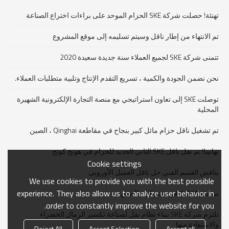
تهنئة! حصلت شركة SKE الحزام الموحد على براءات اختراع الصناعة
تم الانتهاء من إطار ناقل وسيتم تسليمه إلى موقع المشروع
تتمنى شركة SKE لجميع العملاء سنة جديدة سعيدة 2020
نحن نضمن الجودة والكمية ، تسريع التقدم الإنتاج وتلبية متطلبات العملاء.
توصلت SKE إلى تعاون استراتيجي مع منصة التجارة الإلكترونية الشهيرة
المحلية
تم تشغيل ناقل حزام مائل كبير بنجاح في مقاطعة Qinghai ، الصين
تهانينا! تم نقل ناقل SKE الثاني الجديد للحزام في هونج كونج
Cookie settings
يناقش القسم الفني حل ناقل العميل الأوروبي
We use cookies to provide you with the best possible
experience. They also allow us to analyze user behavior in
ستعقد WOCA في شنغهاي ، الصين
order to constantly improve the website for you.
تلتزم شركة SKE ببناء نظام نقل لصناعة تكسير الرمال الخضراء
والاستفادة منها
Reject All
Accept Selection
Accept all