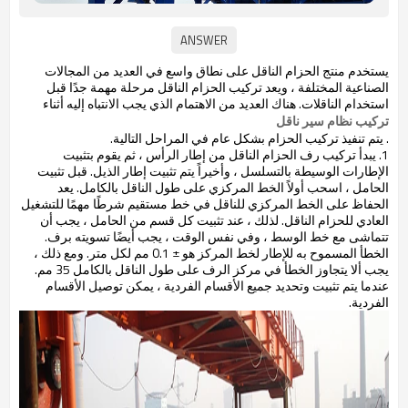
يستخدم منتج الحزام الناقل على نطاق واسع في العديد من المجالات
الصناعية المختلفة ، ويعد تركيب الحزام الناقل مرحلة مهمة جدًا قبل
استخدام الناقلات. هناك العديد من الاهتمام الذي يجب الانتباه إليه أثناء
تركيب نظام سير ناقل
. يتم تنفيذ تركيب الحزام بشكل عام في المراحل التالية.
1. يبدأ تركيب رف الحزام الناقل من إطار الرأس ، ثم يقوم بتثبيت
الإطارات الوسيطة بالتسلسل ، وأخيراً يتم تثبيت إطار الذيل. قبل تثبيت
الحامل ، اسحب أولاً الخط المركزي على طول الناقل بالكامل. يعد
الحفاظ على الخط المركزي للناقل في خط مستقيم شرطًا مهمًا للتشغيل
العادي للحزام الناقل. لذلك ، عند تثبيت كل قسم من الحامل ، يجب أن
تتماشى مع خط الوسط ، وفي نفس الوقت ، يجب أيضًا تسويته برف.
الخطأ المسموح به للإطار لخط المركز هو ± 0.1 مم لكل متر. ومع ذلك ،
يجب ألا يتجاوز الخطأ في مركز الرف على طول الناقل بالكامل 35 مم.
عندما يتم تثبيت وتحديد جميع الأقسام الفردية ، يمكن توصيل الأقسام
الفردية.