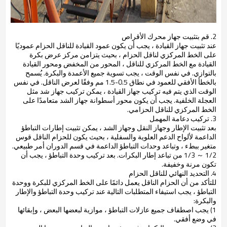
2. قم بتثبيت جهاز محرك الأقراص
عند تثبيت جهاز القيادة ، يجب أن يكون عمود القيادة للناقل الحزام عموديًا
على الخط المركزي لناقل الحزام ، بحيث يتزامن مركز عرض بكرة
القيادة مع الخط المركزي للناقل ، المحور من المخفض ومحور القيادة
بالتوازي. في نفس الوقت ، يجب تسوية جميع الأعمدة والبكرة. يُسمح
بالخطأ الأفقي للعمود في نطاق 0.5-1.5 مم وفقًا لعرض الناقل. في نفس
الوقت الذي يتم فيه تركيب جهاز القيادة ، يمكن تركيب جهاز شد مثل
العجلة الخلفية. يجب أن يكون محور أسطوانة جهاز الشد متعامدًا على
الخط المركزي للناقل الحزامي.
3. تركيب دعامة المهمل
بعد تثبيت الإطار وجهاز النقل وجهاز الشد ، يمكن تثبيت إطارات التباطؤ
الداعمة لألواح الدعم العلوية والسفلية ، بحيث يكون للحزام الناقل قوس
متغير ببطء ، وتباعد وحدات التباطؤ الداعمة في قسم الدوران أمر طبيعي.
1/2 ～ 1/3 من تباعد إطار البكرات. بعد تركيب وحدة التباطؤ ، يجب أن
تكون مرنة وخفيفة.
4. التحديد النهائي للناقل الحزام
للتأكد من أن الحزام الناقل يعمل دائمًا على الخط المركزي للبكرة ووحدة
التباطؤ ، يجب استيفاء المتطلبات التالية عند تركيب وحدة التباطؤ والإطار
والبكرة:
1) يجب اصطفاف جميع عازلات التباطؤ ، موازية لبعضها البعض ، وإبقائها
في وضع أفقي.