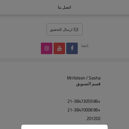
اتصل بنا
ارسال التحقيق
تابعنا
Mr.Holson / Sasha
قسم التسويق
+86 21-38473059
+86 21-38470008
201202
info@shkuqiao.cn