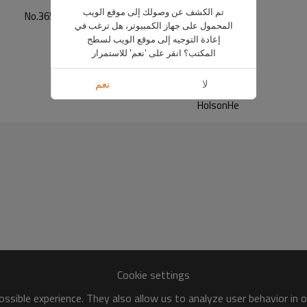
تم الكشف عن وصولك إلى موقع الويب
No.365 Chuanhong Road, Pudong, Shanghai, China
المحمول على جهاز الكمبيوتر، هل ترغب في
8613482065191
إعادة التوجيه إلى موقع الويب لسطح
8613564265450
المكتب؟ انقر على 'نعم' للاستمرار
holson.he1
لا
نعم
gima9815
HolsonHe
Cookie settings
ssible experience. They also allow us to analyze user behavior in 