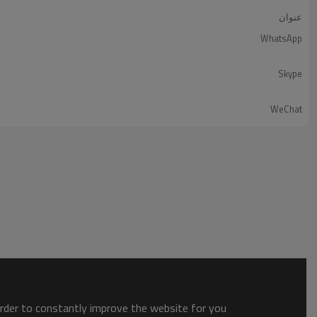
عنوان
WhatsApp
Skype
WeChat
order to constantly improve the website for you.